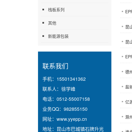
栈板系列
E
其他
昆
新能源包装
昆
E
联系我们
德
手机：
15501341362
盐
联系人：
徐学峰
电话：
0512-55007158
亿
业务QQ：
982855150
滁
网址：
www.yyepp.cn
地址：
昆山市巴城镇石牌升光
淮