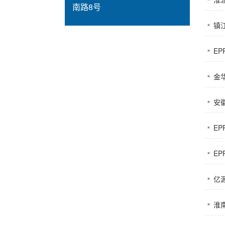
南路8号
镇
E
金
安
E
E
亿
淮